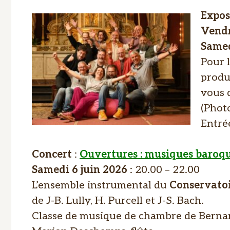
Expos
Vendr
Samed
Pour l
produ
vous 
(Photo
Entrée
Concert
:
Ouvertures : musiques baroqu
Samedi 6 juin 2026
: 20.00 – 22.00
L’ensemble instrumental du
Conservatoi
de J-B. Lully, H. Purcell et J-S. Bach.
Classe de musique de chambre de Bern