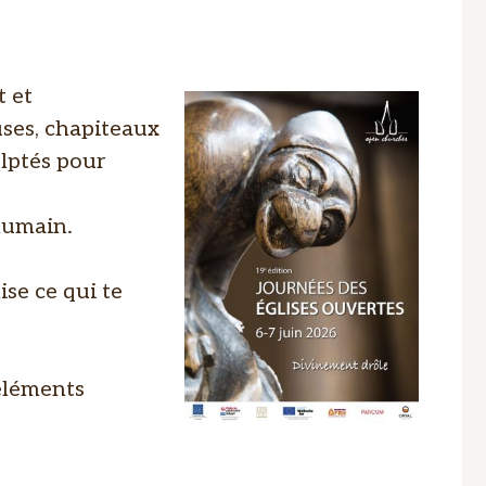
t et
uses, chapiteaux
ulptés pour
humain.
ise ce qui te
 éléments