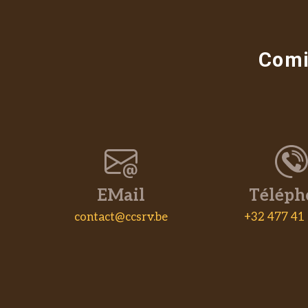
Comi
EMail
Téléph
contact@ccsrv.be
+32 477 41