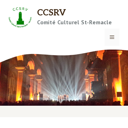
Aller
CCSRV
au
contenu
Comité Culturel St-Remacle
MENU